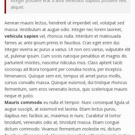
Integer posuere erat a ante venenatis dapibus posuere velit
aliquet.
Aenean mauris lectus, hendrerit ut imperdiet vel, volutpat sed
massa. Vestibulum at augue odio. Integer nec lorem laoreet,
vehicula sapien
vel, rhoncus nulla. Interdum et malesuada
fames ac ante ipsum primis in faucibus. Cras eget enim dui.
Integer viverra ac purus a varius. Ut non orci varius, vulputate elit
ut, pulvinar ipsum. Cum sociis natoque penatibus et magnis dis
parturient montes, nascetur ridiculus mus. Class aptent taciti
sociosqu ad litora torquent per conubia nostra, per inceptos
himenaeos. Quisque sem est, tempus sit amet purus mollis,
cursus convallis massa. Quisque euismod, dui tristique rhoncus
fermentum, sem eros venenatis lectus, quis scelerisque mauris
neque et justo.
Mauris commodo
eu nulla et tempor. Nunc consequat ligula ut
augue suscipit, at euismod est lacinia. Etiam lectus purus,
dapibus nec facilisis ac, maximus in nunc. Curabitur id tortor
tincidunt, venenatis odio at, tincidunt massa. Etiam congue
dictum commodo. Vivamus fermentum molestie mi, dictum