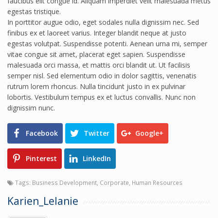
faucibus elit congue id. Aliquam imperdiet velit malesuada metus
egestas tristique.
In porttitor augue odio, eget sodales nulla dignissim nec. Sed
finibus ex et laoreet varius. Integer blandit neque at justo
egestas volutpat. Suspendisse potenti. Aenean urna mi, semper
vitae congue sit amet, placerat eget sapien. Suspendisse
malesuada orci massa, et mattis orci blandit ut. Ut facilisis
semper nisl. Sed elementum odio in dolor sagittis, venenatis
rutrum lorem rhoncus. Nulla tincidunt justo in ex pulvinar
lobortis. Vestibulum tempus ex et luctus convallis. Nunc non
dignissim nunc.
Facebook
Twitter
Google+
Pinterest
LinkedIn
Tags:
Business Development
,
Corporate
,
Human Resources
Karien_Lelanie