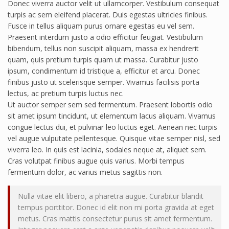
Donec viverra auctor velit ut ullamcorper. Vestibulum consequat
turpis ac sem eleifend placerat. Duis egestas ultricies finibus.
Fusce in tellus aliquam purus ornare egestas eu vel sem.
Praesent interdum justo a odio efficitur feugiat. Vestibulum
bibendum, tellus non suscipit aliquam, massa ex hendrerit
quam, quis pretium turpis quam ut massa. Curabitur justo
ipsum, condimentum id tristique a, efficitur et arcu. Donec
finibus justo ut scelerisque semper. Vivamus facilisis porta
lectus, ac pretium turpis luctus nec.
Ut auctor semper sem sed fermentum. Praesent lobortis odio
sit amet ipsum tincidunt, ut elementum lacus aliquam. Vivamus
congue lectus dui, et pulvinar leo luctus eget. Aenean nec turpis
vel augue vulputate pellentesque. Quisque vitae semper nisl, sed
viverra leo. In quis est lacinia, sodales neque at, aliquet sem.
Cras volutpat finibus augue quis varius. Morbi tempus
fermentum dolor, ac varius metus sagittis non.
Nulla vitae elit libero, a pharetra augue. Curabitur blandit
tempus porttitor. Donec id elit non mi porta gravida at eget
metus. Cras mattis consectetur purus sit amet fermentum.